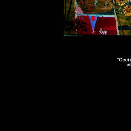
"Ceci 
oi